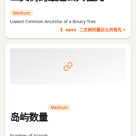
Medium
Lowest Common Ancestor of a Binary Tree
$ open 二叉树的最近公共祖先
Medium
岛屿数量
Number of Islands