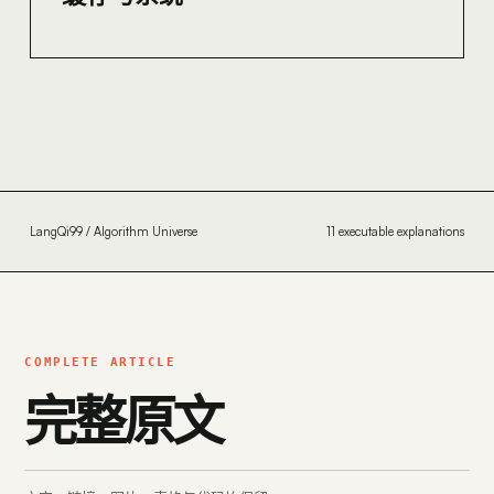
LangQi99 / Algorithm Universe
11 executable explanations
COMPLETE ARTICLE
完整原文