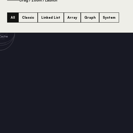
Drag / Zoom / Launch
Medium
All
Classic
Linked List
Array
Graph
System
Medium
Medium
Hard
Hard
Lab
复字
Medium
Hard
公共
Medium
Medium
Lab
一组翻
K个升
第K大
版本
长子
数量
雨水
先
 缓存
之和
相加
链表
链表
素
号
串
ng Rain
er of
est
trings
Cache
um
e Nodes
argest
pare
ge k
ands
ter
mon
gest
 Lists
Group
ment
ions
stor
tring