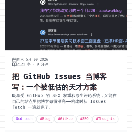
周六 5月 09 2026
2121 字 · 9 分钟
把 GitHub Issues 当博客
写：一个被低估的天才方案
既享受 GitHub 的 SEO 权重和原生评论系统，又能在
自己的站点里把博客做得漂亮——构建时从 Issues
fetch 一遍就完了。
$
cd tech
#
Blog
#
GitHub
#
SEO
#
Thoughts