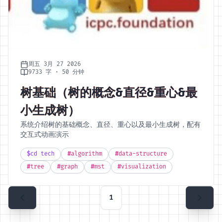
周五 3月 27 2026
9733 字 · 50 分钟
树基础（树的概念&直径&重心&最
小生成树）
系统介绍树的基础概念、直径、重心以及最小生成树，配有
交互式动画演示
$
cd tech
#
algorithm
#
data-structure
#
tree
#
graph
#
mst
#
visualization
1